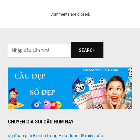
viết
Comments are closed.
SEARCH
CHUYÊN GIA SOI CẦU HÔM NAY
dự đoán giải 8 miền trung – dự đoán đề miền bắc