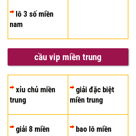
lô 3 số miền
nam
cầu vip miền trung
xỉu chủ miền
giải đặc biệt
trung
miền trung
giải 8 miền
bao lô miền