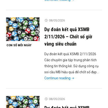
đoán
kết
quả
08/05/2026
XSMB
Dự đoán kết quả XSMB
7/11/2026
–
2/11/2026 – Chốt số giờ
Chốt
vàng siêu chuẩn
CON SỐ MỖI NGÀY
số
giờ
Dự đoán kết quả XSMB 2/11/2026
vàng
Các chuyên gia tập trung phân tích
siêu
thông tin thống kê. Sử dụng công cụ
chuẩn"
soi cầu MB hiệu quả để chốt số đẹp…
"Dự
Continue reading
đoán
kết
quả
08/05/2026
XSMB