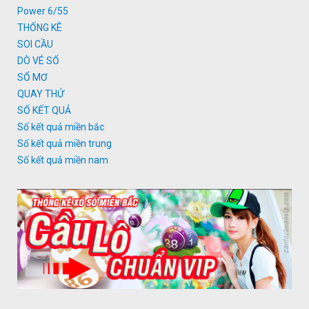
Power 6/55
THỐNG KÊ
SOI CẦU
DÒ VÉ SỐ
SỔ MƠ
QUAY THỬ
SỐ KẾT QUẢ
Số kết quả miền bắc
Số kết quả miền trung
Số kết quả miền nam