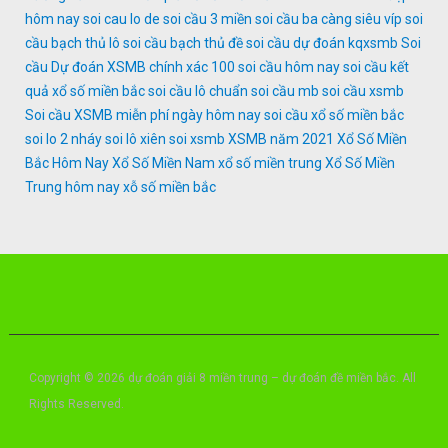
hôm nay
soi cau lo de
soi cầu 3 miền
soi cầu ba càng siêu víp
soi
cầu bạch thủ lô
soi cầu bạch thủ đề
soi cầu dự đoán kqxsmb
Soi
cầu Dự đoán XSMB chính xác 100
soi cầu hôm nay
soi cầu kết
quả xổ số miền bắc
soi cầu lô chuẩn
soi cầu mb
soi cầu xsmb
Soi cầu XSMB miễn phí ngày hôm nay
soi cầu xổ số miền bắc
soi lo 2 nháy
soi lô xiên
soi xsmb
XSMB năm 2021
Xổ Số Miền
Bắc Hôm Nay
Xổ Số Miền Nam
xổ số miền trung
Xổ Số Miền
Trung hôm nay
xỗ số miền bắc
Copyright © 2026 dự đoán giải 8 miền trung – dự đoán đề miền bắc. All
Rights Reserved.