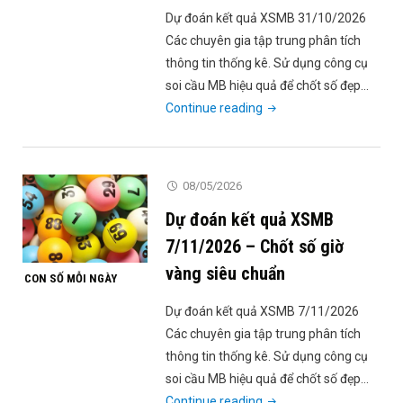
giờ
Dự đoán kết quả XSMB 31/10/2026
vàng
Các chuyên gia tập trung phân tích
siêu
thông tin thống kê. Sử dụng công cụ
chuẩn"
soi cầu MB hiệu quả để chốt số đẹp…
"Dự
Continue reading
đoán
kết
quả
08/05/2026
XSMB
Dự đoán kết quả XSMB
31/10/2026
–
7/11/2026 – Chốt số giờ
Chốt
vàng siêu chuẩn
CON SỐ MỖI NGÀY
số
giờ
Dự đoán kết quả XSMB 7/11/2026
vàng
Các chuyên gia tập trung phân tích
siêu
thông tin thống kê. Sử dụng công cụ
chuẩn"
soi cầu MB hiệu quả để chốt số đẹp…
"Dự
Continue reading