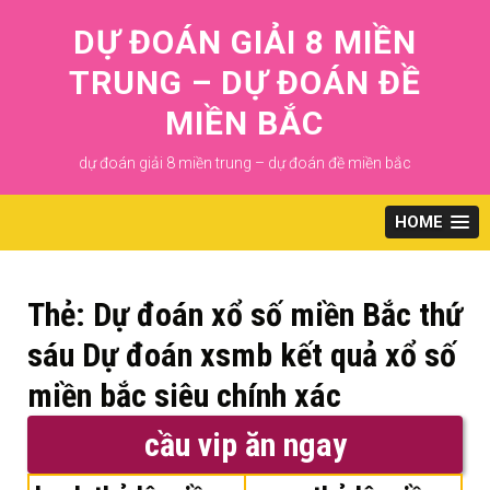
Skip
to
DỰ ĐOÁN GIẢI 8 MIỀN
content
TRUNG – DỰ ĐOÁN ĐỀ
MIỀN BẮC
dự đoán giải 8 miền trung – dự đoán đề miền bắc
HOME
Thẻ:
Dự đoán xổ số miền Bắc thứ
sáu Dự đoán xsmb kết quả xổ số
miền bắc siêu chính xác
cầu vip ăn ngay