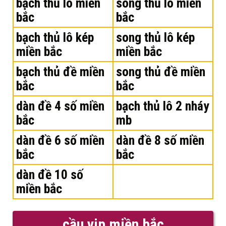
bạch thủ lô miền
song thủ lô miền
bắc
bắc
bạch thủ lô kép
song thủ lô kép
miền bắc
miền bắc
bạch thủ đề miền
song thủ đề miền
bắc
bắc
dàn đề 4 số miền
bạch thủ lô 2 nháy
bắc
mb
dàn đề 6 số miền
dàn đề 8 số miền
bắc
bắc
dàn đề 10 số
miền bắc
cầu vip miền bắc