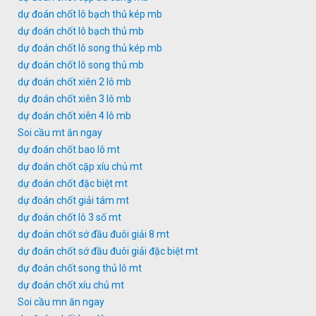
dự đoán chốt lô bạch thủ kép mb
dự đoán chốt lô bạch thủ mb
dự đoán chốt lô song thủ kép mb
dự đoán chốt lô song thủ mb
dự đoán chốt xiên 2 lô mb
dự đoán chốt xiên 3 lô mb
dự đoán chốt xiên 4 lô mb
Soi cầu mt ăn ngay
dự đoán chốt bao lô mt
dự đoán chốt cặp xíu chủ mt
dự đoán chốt đặc biệt mt
dự đoán chốt giải tám mt
dự đoán chốt lô 3 số mt
dự đoán chốt sớ đầu đuôi giải 8 mt
dự đoán chốt sớ đầu đuôi giải đặc biệt mt
dự đoán chốt song thủ lô mt
dự đoán chốt xíu chủ mt
Soi cầu mn ăn ngay