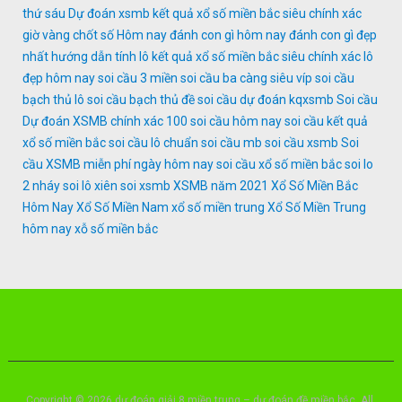
thứ sáu Dự đoán xsmb kết quả xổ số miền bắc siêu chính xác
giờ vàng chốt số
Hôm nay đánh con gì
hôm nay đánh con gì đẹp
nhất
hướng dẫn tính lô
kết quả xổ số miền bắc siêu chính xác
lô
đẹp hôm nay
soi cầu 3 miền
soi cầu ba càng siêu víp
soi cầu
bạch thủ lô
soi cầu bạch thủ đề
soi cầu dự đoán kqxsmb
Soi cầu
Dự đoán XSMB chính xác 100
soi cầu hôm nay
soi cầu kết quả
xổ số miền bắc
soi cầu lô chuẩn
soi cầu mb
soi cầu xsmb
Soi
cầu XSMB miễn phí ngày hôm nay
soi cầu xổ số miền bắc
soi lo
2 nháy
soi lô xiên
soi xsmb
XSMB năm 2021
Xổ Số Miền Bắc
Hôm Nay
Xổ Số Miền Nam
xổ số miền trung
Xổ Số Miền Trung
hôm nay
xỗ số miền bắc
Copyright © 2026 dự đoán giải 8 miền trung – dự đoán đề miền bắc. All