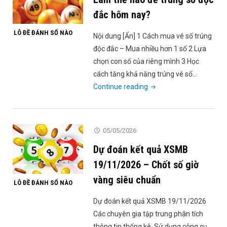
đắc hôm nay?
LÔ ĐỀ ĐÁNH SỐ NÀO
Nội dung [Ẩn] 1 Cách mua vé số trúng
độc đắc – Mua nhiều hơn 1 số 2 Lựa
chọn con số của riêng mình 3 Học
cách tăng khả năng trúng vé số…
"Làm
Continue reading
thế
nào
để
05/05/2026
trúng
Dự đoán kết quả XSMB
số
độc
19/11/2026 – Chốt số giờ
đắc
vàng siêu chuẩn
LÔ ĐỀ ĐÁNH SỐ NÀO
hôm
nay?"
Dự đoán kết quả XSMB 19/11/2026
Các chuyên gia tập trung phân tích
thông tin thống kê. Sử dụng công cụ