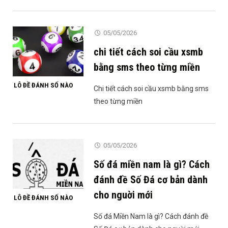
pháp
như
soi
sau"
cầu
05/05/2026
Song
chi tiết cách soi cầu xsmb
Thủ
Lô
bằng sms theo từng miền
Vip"
LÔ ĐỀ ĐÁNH SỐ NÀO
Chi tiết cách soi cầu xsmb bằng sms
theo từng miền
05/05/2026
Số đá miền nam là gì? Cách
đánh đề Số Đá cơ bản dành
cho nguời mới
LÔ ĐỀ ĐÁNH SỐ NÀO
Số đá Miền Nam là gì? Cách đánh đề