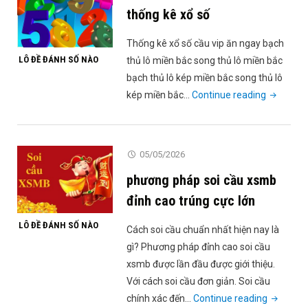
thống kê xổ số
HÔM
NAY"
Thống kê xổ số cầu vip ăn ngay bạch
LÔ ĐỀ ĐÁNH SỐ NÀO
thủ lô miền bắc song thủ lô miền bắc
bạch thủ lô kép miền bắc song thủ lô
"thống
kép miền bắc…
Continue reading
kê
xổ
số"
05/05/2026
phương pháp soi cầu xsmb
đỉnh cao trúng cực lớn
LÔ ĐỀ ĐÁNH SỐ NÀO
Cách soi cầu chuẩn nhất hiện nay là
gì? Phương pháp đỉnh cao soi cầu
xsmb được lần đầu được giới thiệu.
Với cách soi cầu đơn giản. Soi cầu
"phương
chính xác đến…
Continue reading