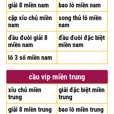
giải 8 miền nam
bao lô miền nam
cặp xỉu chủ miền
song thủ lô miền
nam
nam
đầu đuôi giải 8
đầu đuôi đặc biệt
miền nam
miền nam
lô 3 số miền nam
cầu vip miền trung
xỉu chủ miền
giải đặc biệt miền
trung
trung
giải 8 miền trung
bao lô miền trung