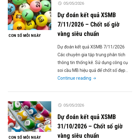
05/05/2026
XSMB
Dự đoán kết quả XSMB
29/10/2026
–
7/11/2026 – Chốt số giờ
Chốt
vàng siêu chuẩn
CON SỐ MỖI NGÀY
số
giờ
Dự đoán kết quả XSMB 7/11/2026
vàng
Các chuyên gia tập trung phân tích
siêu
thông tin thống kê. Sử dụng công cụ
chuẩn"
soi cầu MB hiệu quả để chốt số đẹp…
"Dự
Continue reading
đoán
kết
quả
05/05/2026
XSMB
Dự đoán kết quả XSMB
7/11/2026
–
31/10/2026 – Chốt số giờ
Chốt
vàng siêu chuẩn
CON SỐ MỖI NGÀY