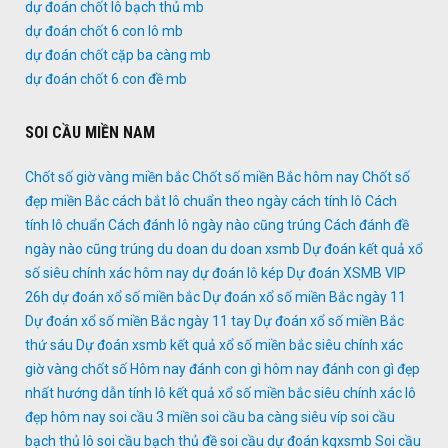
dự đoán chốt lô bạch thủ mb
dự đoán chốt 6 con lô mb
dự đoán chốt cặp ba càng mb
dự đoán chốt 6 con đề mb
SOI CẦU MIỀN NAM
Chốt số giờ vàng miền bắc
Chốt số miền Bắc hôm nay
Chốt số
đẹp miền Bắc
cách bắt lô chuẩn theo ngày
cách tính lô
Cách
tính lô chuẩn
Cách đánh lô ngày nào cũng trúng
Cách đánh đề
ngày nào cũng trúng
du doan
du doan xsmb
Dự đoán kết quả xổ
số siêu chính xác hôm nay
dự đoán lô kép
Dự đoán XSMB VIP
26h
dự đoán xổ số miền bắc
Dự đoán xổ số miền Bắc ngày 11
Dự đoán xổ số miền Bắc ngày 11 tay
Dự đoán xổ số miền Bắc
thứ sáu Dự đoán xsmb kết quả xổ số miền bắc siêu chính xác
giờ vàng chốt số
Hôm nay đánh con gì
hôm nay đánh con gì đẹp
nhất
hướng dẫn tính lô
kết quả xổ số miền bắc siêu chính xác
lô
đẹp hôm nay
soi cầu 3 miền
soi cầu ba càng siêu víp
soi cầu
bạch thủ lô
soi cầu bạch thủ đề
soi cầu dự đoán kqxsmb
Soi cầu