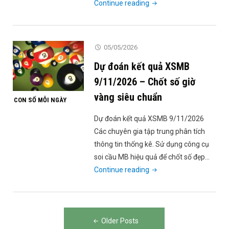
"Dự
Continue reading
đoán
kết
quả
05/05/2026
XSMB
Dự đoán kết quả XSMB
5/11/2026
–
9/11/2026 – Chốt số giờ
Chốt
vàng siêu chuẩn
CON SỐ MỖI NGÀY
số
giờ
Dự đoán kết quả XSMB 9/11/2026
vàng
Các chuyên gia tập trung phân tích
siêu
thông tin thống kê. Sử dụng công cụ
chuẩn"
soi cầu MB hiệu quả để chốt số đẹp…
"Dự
Continue reading
đoán
kết
quả
Điều
XSMB
Older Posts