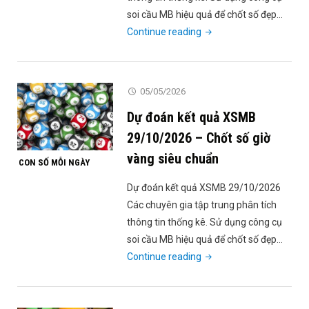
chuẩn"
soi cầu MB hiệu quả để chốt số đẹp…
"Dự
Continue reading
đoán
kết
quả
05/05/2026
XSMB
Dự đoán kết quả XSMB
26/10/2026
–
29/10/2026 – Chốt số giờ
Chốt
vàng siêu chuẩn
CON SỐ MỖI NGÀY
số
giờ
Dự đoán kết quả XSMB 29/10/2026
vàng
Các chuyên gia tập trung phân tích
siêu
thông tin thống kê. Sử dụng công cụ
chuẩn"
soi cầu MB hiệu quả để chốt số đẹp…
"Dự
Continue reading
đoán
kết
quả