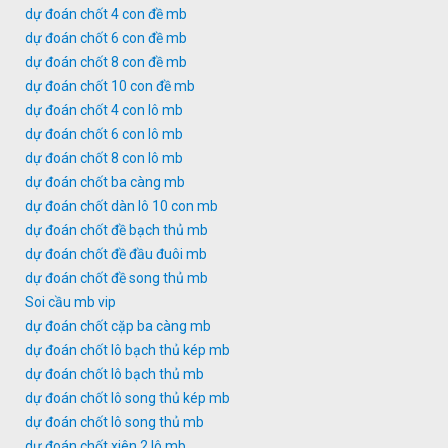
dự đoán chốt 4 con đề mb
dự đoán chốt 6 con đề mb
dự đoán chốt 8 con đề mb
dự đoán chốt 10 con đề mb
dự đoán chốt 4 con lô mb
dự đoán chốt 6 con lô mb
dự đoán chốt 8 con lô mb
dự đoán chốt ba càng mb
dự đoán chốt dàn lô 10 con mb
dự đoán chốt đề bạch thủ mb
dự đoán chốt đề đầu đuôi mb
dự đoán chốt đề song thủ mb
Soi cầu mb vip
dự đoán chốt cặp ba càng mb
dự đoán chốt lô bạch thủ kép mb
dự đoán chốt lô bạch thủ mb
dự đoán chốt lô song thủ kép mb
dự đoán chốt lô song thủ mb
dự đoán chốt xiên 2 lô mb