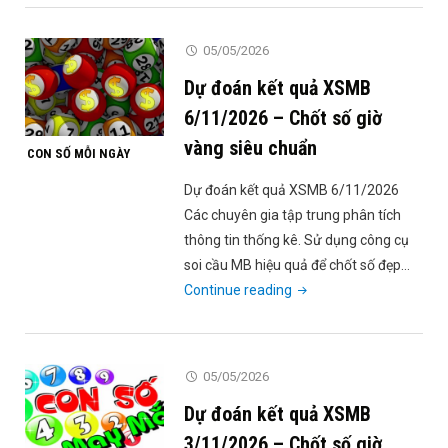
kết
quả
05/05/2026
XSMB
Dự đoán kết quả XSMB
10/11/2026
–
6/11/2026 – Chốt số giờ
Chốt
vàng siêu chuẩn
CON SỐ MỖI NGÀY
số
giờ
Dự đoán kết quả XSMB 6/11/2026
vàng
Các chuyên gia tập trung phân tích
siêu
thông tin thống kê. Sử dụng công cụ
chuẩn"
soi cầu MB hiệu quả để chốt số đẹp…
"Dự
Continue reading
đoán
kết
quả
05/05/2026
XSMB
Dự đoán kết quả XSMB
6/11/2026
–
3/11/2026 – Chốt số giờ