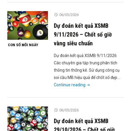
kết
quả
06/05/2026
XSMB
Dự đoán kết quả XSMB
10/11/2026
–
9/11/2026 – Chốt số giờ
Chốt
vàng siêu chuẩn
CON SỐ MỖI NGÀY
số
giờ
Dự đoán kết quả XSMB 9/11/2026
vàng
Các chuyên gia tập trung phân tích
siêu
thông tin thống kê. Sử dụng công cụ
chuẩn"
soi cầu MB hiệu quả để chốt số đẹp…
"Dự
Continue reading
đoán
kết
quả
06/05/2026
XSMB
Dự đoán kết quả XSMB
9/11/2026
–
29/10/2026 – Chốt số giờ