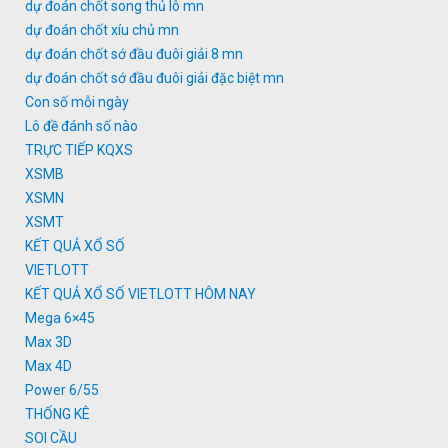
dự đoán chốt song thủ lô mn
dự đoán chốt xíu chủ mn
dự đoán chốt sớ đầu đuôi giải 8 mn
dự đoán chốt sớ đầu đuôi giải đặc biệt mn
Con số mỗi ngày
Lô đề đánh số nào
TRỰC TIẾP KQXS
XSMB
XSMN
XSMT
KẾT QUẢ XỔ SỐ
VIETLOTT
KẾT QUẢ XỔ SỐ VIETLOTT HÔM NAY
Mega 6×45
Max 3D
Max 4D
Power 6/55
THỐNG KÊ
SOI CẦU