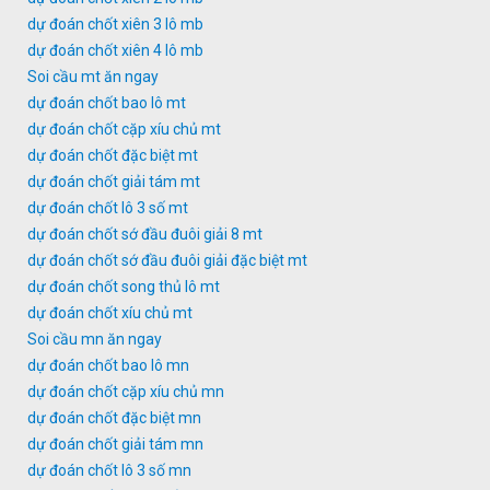
dự đoán chốt xiên 3 lô mb
dự đoán chốt xiên 4 lô mb
Soi cầu mt ăn ngay
dự đoán chốt bao lô mt
dự đoán chốt cặp xíu chủ mt
dự đoán chốt đặc biệt mt
dự đoán chốt giải tám mt
dự đoán chốt lô 3 số mt
dự đoán chốt sớ đầu đuôi giải 8 mt
dự đoán chốt sớ đầu đuôi giải đặc biệt mt
dự đoán chốt song thủ lô mt
dự đoán chốt xíu chủ mt
Soi cầu mn ăn ngay
dự đoán chốt bao lô mn
dự đoán chốt cặp xíu chủ mn
dự đoán chốt đặc biệt mn
dự đoán chốt giải tám mn
dự đoán chốt lô 3 số mn