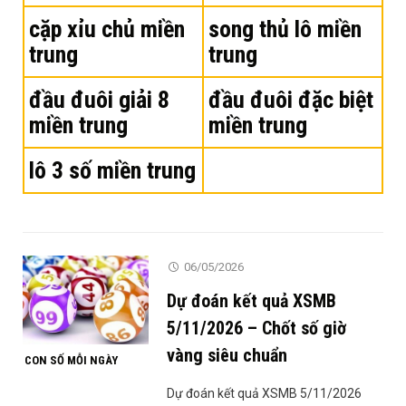
cặp xỉu chủ miền
song thủ lô miền
trung
trung
đầu đuôi giải 8
đầu đuôi đặc biệt
miền trung
miền trung
lô 3 số miền trung
06/05/2026
Dự đoán kết quả XSMB
5/11/2026 – Chốt số giờ
vàng siêu chuẩn
CON SỐ MỖI NGÀY
Dự đoán kết quả XSMB 5/11/2026