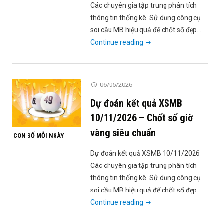
Các chuyên gia tập trung phân tích
thông tin thống kê. Sử dụng công cụ
soi cầu MB hiệu quả để chốt số đẹp…
"Dự
Continue reading
đoán
kết
quả
06/05/2026
XSMB
Dự đoán kết quả XSMB
5/11/2026
–
10/11/2026 – Chốt số giờ
Chốt
vàng siêu chuẩn
CON SỐ MỖI NGÀY
số
giờ
Dự đoán kết quả XSMB 10/11/2026
vàng
Các chuyên gia tập trung phân tích
siêu
thông tin thống kê. Sử dụng công cụ
chuẩn"
soi cầu MB hiệu quả để chốt số đẹp…
"Dự
Continue reading
đoán