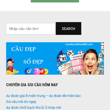
hướng
31/10/2026
–
bài
Chốt
viết
số
giờ
SEARCH
vàng
siêu
chuẩn"
CHUYÊN GIA SOI CẦU HÔM NAY
dự đoán giải 8 miền trung – dự đoán đề miền bắc
Soi cầu mb ăn ngay
dự đoán chốt bạch thủ lô 2 nháy mb