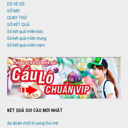
DÒ VÉ SỐ
SỔ MƠ
QUAY THỬ
SỐ KẾT QUẢ
Số kết quả miền bắc
Số kết quả miền trung
Số kết quả miền nam
KẾT QUẢ SOI CẦU MỚI NHẤT
dự đoán chốt lô song thủ mb