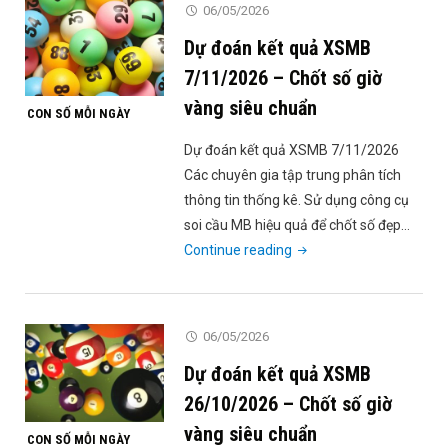
06/05/2026
XSMB
Dự đoán kết quả XSMB
19/11/2026
–
7/11/2026 – Chốt số giờ
Chốt
vàng siêu chuẩn
CON SỐ MỖI NGÀY
số
giờ
Dự đoán kết quả XSMB 7/11/2026
vàng
Các chuyên gia tập trung phân tích
siêu
thông tin thống kê. Sử dụng công cụ
chuẩn"
soi cầu MB hiệu quả để chốt số đẹp…
"Dự
Continue reading
đoán
kết
quả
06/05/2026
XSMB
Dự đoán kết quả XSMB
7/11/2026
–
26/10/2026 – Chốt số giờ
Chốt
vàng siêu chuẩn
CON SỐ MỖI NGÀY