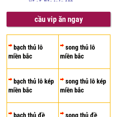
cầu vip ăn ngay
bạch thủ lô
song thủ lô
miền bắc
miền bắc
bạch thủ lô kép
song thủ lô kép
miền bắc
miền bắc
bạch thủ đề
song thủ đề