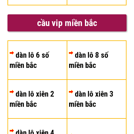
cầu vip miền bắc
dàn lô 6 số
dàn lô 8 số
miền bắc
miền bắc
dàn lô xiên 2
dàn lô xiên 3
miền bắc
miền bắc
dàn lô xiên 4