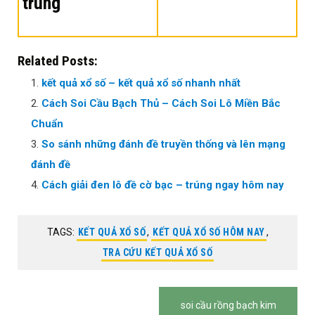
trung
Related Posts:
kết quả xổ số – kết quả xổ số nhanh nhất
Cách Soi Cầu Bạch Thủ – Cách Soi Lô Miền Bắc
Chuẩn
So sánh những đánh đề truyền thống và lên mạng
đánh đề
Cách giải đen lô đề cờ bạc – trúng ngay hôm nay
TAGS:
KẾT QUẢ XỔ SỐ
,
KẾT QUẢ XỔ SỐ HÔM NAY
,
TRA CỨU KẾT QUẢ XỔ SỐ
Điều
soi cầu rồng bạch kim