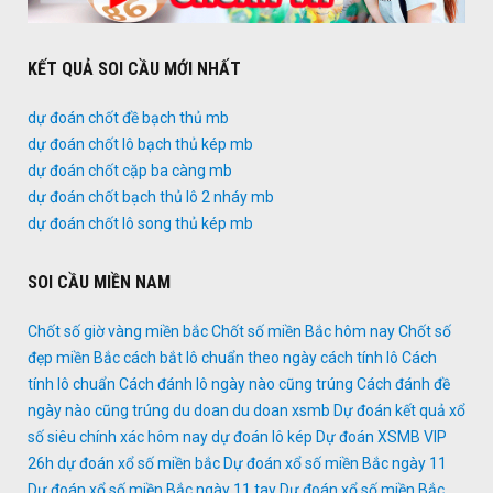
KẾT QUẢ SOI CẦU MỚI NHẤT
dự đoán chốt đề bạch thủ mb
dự đoán chốt lô bạch thủ kép mb
dự đoán chốt cặp ba càng mb
dự đoán chốt bạch thủ lô 2 nháy mb
dự đoán chốt lô song thủ kép mb
SOI CẦU MIỀN NAM
Chốt số giờ vàng miền bắc
Chốt số miền Bắc hôm nay
Chốt số
đẹp miền Bắc
cách bắt lô chuẩn theo ngày
cách tính lô
Cách
tính lô chuẩn
Cách đánh lô ngày nào cũng trúng
Cách đánh đề
ngày nào cũng trúng
du doan
du doan xsmb
Dự đoán kết quả xổ
số siêu chính xác hôm nay
dự đoán lô kép
Dự đoán XSMB VIP
26h
dự đoán xổ số miền bắc
Dự đoán xổ số miền Bắc ngày 11
Dự đoán xổ số miền Bắc ngày 11 tay
Dự đoán xổ số miền Bắc