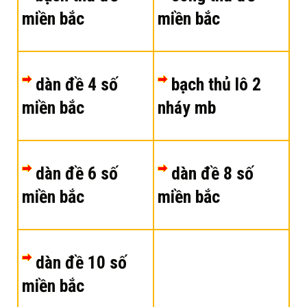
miền bắc
miền bắc
dàn đề 4 số
bạch thủ lô 2
miền bắc
nháy mb
dàn đề 6 số
dàn đề 8 số
miền bắc
miền bắc
dàn đề 10 số
miền bắc