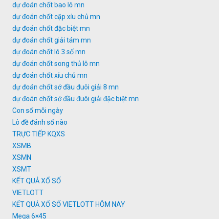
dự đoán chốt bao lô mn
dự đoán chốt cặp xíu chủ mn
dự đoán chốt đặc biệt mn
dự đoán chốt giải tám mn
dự đoán chốt lô 3 số mn
dự đoán chốt song thủ lô mn
dự đoán chốt xíu chủ mn
dự đoán chốt sớ đầu đuôi giải 8 mn
dự đoán chốt sớ đầu đuôi giải đặc biệt mn
Con số mỗi ngày
Lô đề đánh số nào
TRỰC TIẾP KQXS
XSMB
XSMN
XSMT
KẾT QUẢ XỔ SỐ
VIETLOTT
KẾT QUẢ XỔ SỐ VIETLOTT HÔM NAY
Mega 6×45