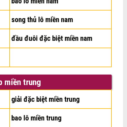
bao lô miền nam
song thủ lô miền nam
đầu đuôi đặc biệt miền nam
p miền trung
giải đặc biệt miền trung
bao lô miền trung