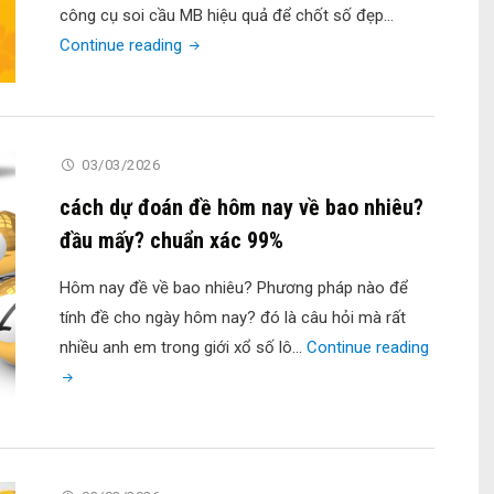
công cụ soi cầu MB hiệu quả để chốt số đẹp…
"Dự
Continue reading
đoán
kết
quả
XSMB
03/03/2026
10/11/2026
cách dự đoán đề hôm nay về bao nhiêu?
–
đầu mấy? chuẩn xác 99%
Chốt
số
Hôm nay đề về bao nhiêu? Phương pháp nào để
giờ
tính đề cho ngày hôm nay? đó là câu hỏi mà rất
vàng
"cách
nhiều anh em trong giới xổ số lô…
Continue reading
siêu
dự
chuẩn"
đoán
đề
hôm