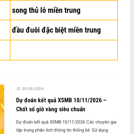
song thủ lô miền trung
đầu đuôi đặc biệt miền trung
03/03/2026
Dự đoán kết quả XSMB 10/11/2026 –
Chốt số giờ vàng siêu chuẩn
Dự đoán kết quả XSMB 10/11/2026 Các chuyên gia
tập trung phân tích thông tin thống kê. Sử dụng