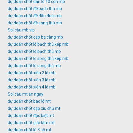
dự đoán chốt dàn lô 10 con mb
dự đoán chốt đề bạch thủ mb
dự đoán chốt đề đầu đuôi mb
dự đoán chốt đề song thủ mb
Soi cầu mb vip
dự đoán chốt cặp ba càng mb
dự đoán chốt lô bạch thủ kép mb
dự đoán chốt lô bạch thủ mb
dự đoán chốt lô song thủ kép mb
dự đoán chốt lô song thủ mb
dự đoán chốt xiên 2 lô mb
dự đoán chốt xiên 3 lô mb
dự đoán chốt xiên 4 lô mb
Soi cầu mt ăn ngay
dự đoán chốt bao lô mt
dự đoán chốt cặp xíu chủ mt
dự đoán chốt đặc biệt mt
dự đoán chốt giải tám mt
dự đoán chốt lô 3 số mt