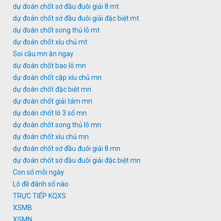
dự đoán chốt sớ đầu đuôi giải 8 mt
dự đoán chốt sớ đầu đuôi giải đặc biệt mt
dự đoán chốt song thủ lô mt
dự đoán chốt xíu chủ mt
Soi cầu mn ăn ngay
dự đoán chốt bao lô mn
dự đoán chốt cặp xíu chủ mn
dự đoán chốt đặc biệt mn
dự đoán chốt giải tám mn
dự đoán chốt lô 3 số mn
dự đoán chốt song thủ lô mn
dự đoán chốt xíu chủ mn
dự đoán chốt sớ đầu đuôi giải 8 mn
dự đoán chốt sớ đầu đuôi giải đặc biệt mn
Con số mỗi ngày
Lô đề đánh số nào
TRỰC TIẾP KQXS
XSMB
XSMN