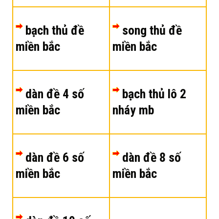
bạch thủ đề
song thủ đề
miền bắc
miền bắc
dàn đề 4 số
bạch thủ lô 2
miền bắc
nháy mb
dàn đề 6 số
dàn đề 8 số
miền bắc
miền bắc