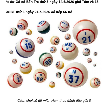
Ví dụ:
Xổ số Bến Tre thứ 3 ngày 14/5/2026 giải Tám về 68
XSBT thứ 3 ngày 21/5/2026 có kép 66 nổ
Cách chơi số đề miền Nam theo đánh đầu giải 8