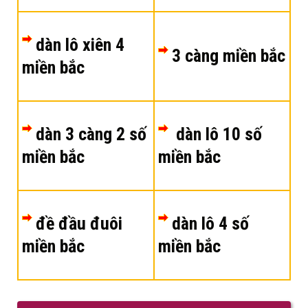
dàn lô xiên 4
3 càng miền bắc
miền bắc
dàn 3 càng 2 số
dàn lô 10 số
miền bắc
miền bắc
đề đầu đuôi
dàn lô 4 số
miền bắc
miền bắc