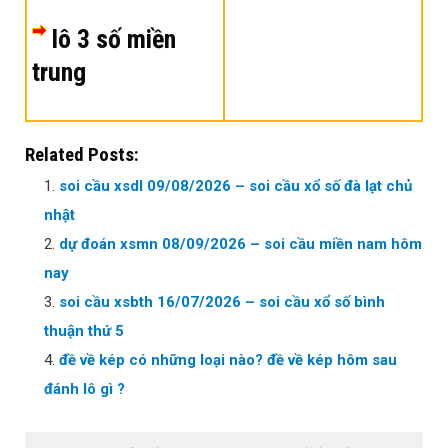
lô 3 số miền
trung
Related Posts:
soi cầu xsdl 09/08/2026 – soi cầu xổ số đà lạt chủ
nhật
dự đoán xsmn 08/09/2026 – soi cầu miền nam hôm
nay
soi cầu xsbth 16/07/2026 – soi cầu xổ số bình
thuận thứ 5
đề về kép có những loại nào? đề về kép hôm sau
đánh lô gì ?