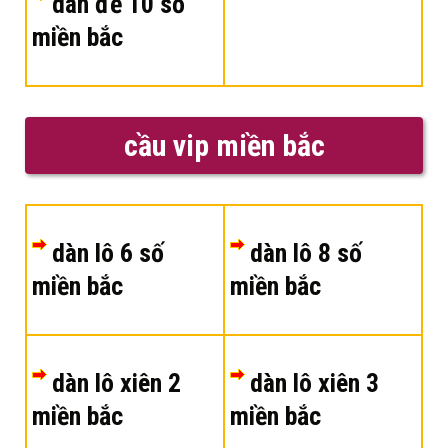
dàn đề 10 số
miền bắc
cầu vip miền bắc
dàn lô 6 số
dàn lô 8 số
miền bắc
miền bắc
dàn lô xiên 2
dàn lô xiên 3
miền bắc
miền bắc