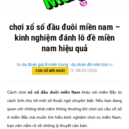
chơi xổ số đầu đuôi miền nam –
kinh nghiệm đánh lô đề miền
nam hiệu quả
By
dự đoán giải 8 miền trung - dự đoán đề miền bắc
in
08/05/2026
CON SỐ MỖI NGÀY
Cách chơi
xổ số đầu đuôi miền Nam
khác với miền Bắc từ
cách tính cho tới một số thuật ngữ chuyên biệt. Nếu bạn đang
quen với những khái niệm thông thường khi chơi soi cầu xổ số
ở miền Bắc mà muốn tìm hiểu kinh nghiệm chơi xs miền Nam,
bạn nên nắm rõ về những lý thuyết căn bản.