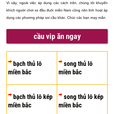
Vì vậy, ngoài việc áp dụng các cách trên, chúng tôi khuyến
khích người chơi xs đầu đuôi miền Nam cũng nên linh hoạt áp
dụng các phương pháp soi cầu khác. Chúc các bạn may mắn.
cầu vip ăn ngay
bạch thủ lô
song thủ lô
miền bắc
miền bắc
bạch thủ lô kép
song thủ lô kép
miền bắc
miền bắc