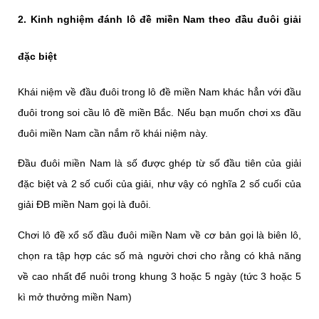
2. Kinh nghiệm đánh lô đề miền Nam theo đầu đuôi giải
đặc biệt
Khái niệm về đầu đuôi trong lô đề miền Nam khác hẳn với đầu
đuôi trong soi cầu lô đề miền Bắc. Nếu bạn muốn chơi xs đầu
đuôi miền Nam cần nắm rõ khái niệm này.
Đầu đuôi miền Nam là số được ghép từ số đầu tiên của giải
đặc biệt và 2 số cuối của giải, như vậy có nghĩa 2 số cuối của
giải ĐB miền Nam gọi là đuôi.
Chơi lô đề xổ số đầu đuôi miền Nam về cơ bản gọi là biên lô,
chọn ra tập hợp các số mà người chơi cho rằng có khả năng
về cao nhất để nuôi trong khung 3 hoặc 5 ngày (tức 3 hoặc 5
kì mở thưởng miền Nam)